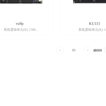
vu9p
KU115
系统逻辑单元(K):2586
系统逻辑单元(K):14
:3个FMC接口，2个FMC+接口，其
扩展口:4个FMC接口,其中3个H
个FMC电压，1个FMC+电压可调
FPGA内存（Mb）:7
FPGA内存（Mb）:345.9
DSP Slices：552
DSP Slices：6840
GTY收发器：6
1
/
1
<
>
跳转到
GTY收发器：120
SD CARD：一路Micro SD
ARD：一路Micro SD卡座，支持3.3V
和1.8V
和1.8V
USB-UART：一路USB-U
USB-UART：一路
FPGA与PC通信
Flash：2路1Gbit FLAH,存储启动程序
QSPI Flash：256Mbit,用
按键/LED：1个led，2个按键
储
ETH：一路千兆以太网
按键/LED：4个led,