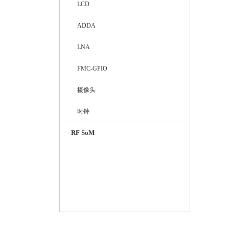
LCD
ADDA
LNA
FMC-GPIO
摄像头
时钟
RF SoM