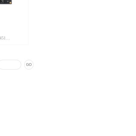
51
PC,一个LPC
5.9
0
4
GO
卡座，支持3.3V
ART接口，用于
FPGA的程序的存
4个按键