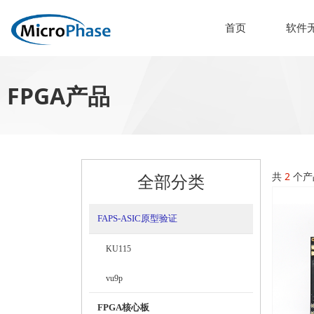
首页
软件
FPGA产品
全部分类
共
2
个产
FAPS-ASIC原型验证
KU115
vu9p
FPGA核心板