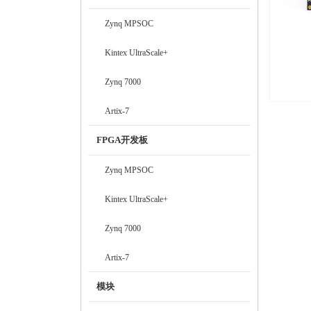
Zynq MPSOC
Kintex UltraScale+
Zynq 7000
扩展口
Artix-7
中2
FPGA开发板
Zynq MPSOC
SD C
Kintex UltraScale+
QSPI 
Zynq 7000
Artix-7
模块