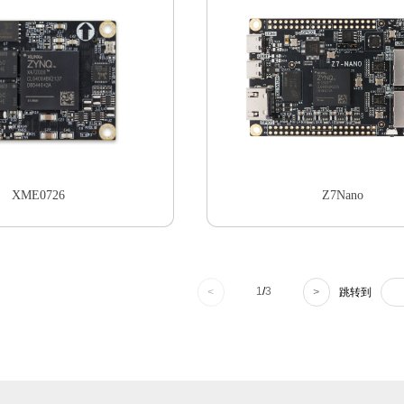
XME0726
Z7Nano
1
/
3
<
>
跳转到