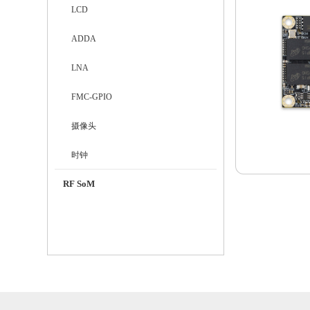
LCD
ADDA
LNA
FMC-GPIO
摄像头
时钟
RF SoM