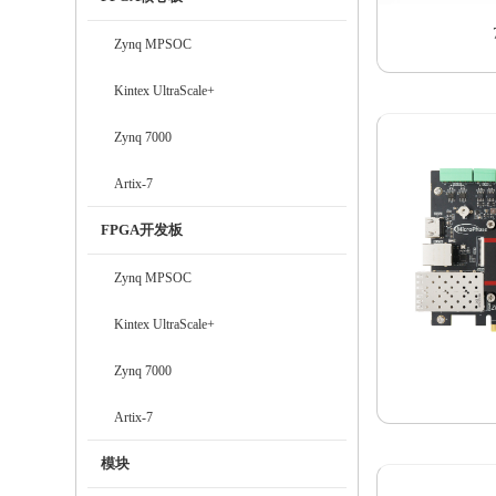
Zynq MPSOC
Kintex UltraScale+
Zynq 7000
Artix-7
FPGA开发板
Zynq MPSOC
Kintex UltraScale+
Zynq 7000
Artix-7
模块