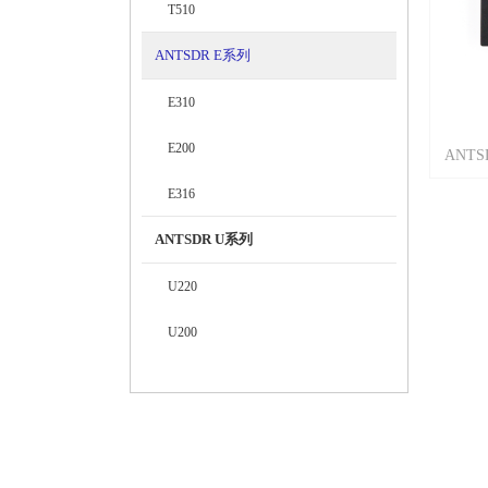
T510
ANTSDR E系列
E310
E200
ANT
E316
Ana
ANTSDR U系列
高达
频段。
U220
U200
提供
时
与主
口
API接