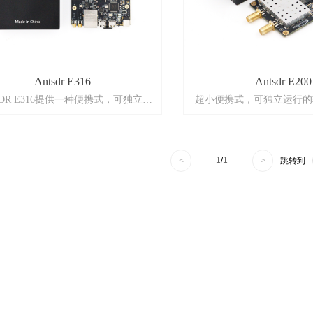
Antsdr E316
Antsdr E200
SDR E316提供一种便携式，可独立运
超小便携式，可独立运行的
行的软件无线电。射频方案采用
log Devices RF捷变收发器AD9361，
射频通道：2x2 M
AD9361支持2x2 MIMO，提供
发射功率：10 dBm ( 
56 MHz的瞬时带宽，频率范围从70
频率范围：70 MHz~6
1
/
1
<
>
跳转到
MHz-6 GHz，涵盖大部分应用的
时钟精度：+/-0.5ppm,
基带处理器使用Xilinx Zynq 7020
ADC：12bit 61.44
SoC提供FPGA加速计算，并通过
DAC：12bit 61.44
双核ARM CPU实现独立操作。
功耗：2~6W
接受噪声系数：<8
丰富的外围设备，如用于位置感知和
与主机传输IQ带宽：10MSPS
间同步的GPS接收器，以及用于
IIO ) 25MSPS ( 采用U
机传输IQ数据的千兆以太网和USB接
.提供USRP UHD和ADI IIO两种
型号选择：
口，支持主流的开源 SDR 软件, GNU
RF IC：AD936
Radio, Matlab Sim￾ulink,
RF IC：AD936