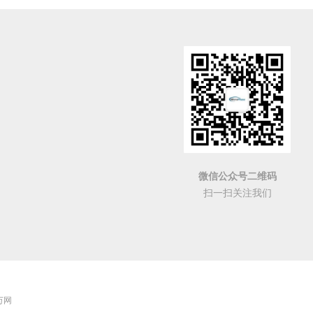
Clock system：+/-0.5ppm, VCTCXO
Power ：2~6W
Real-time transmission bandwidth host：
10MSPS
Ordering Information：
RF IC：AD9361
RF IC：AD9363
微信公众号二维码
扫一扫关注我们
 万网