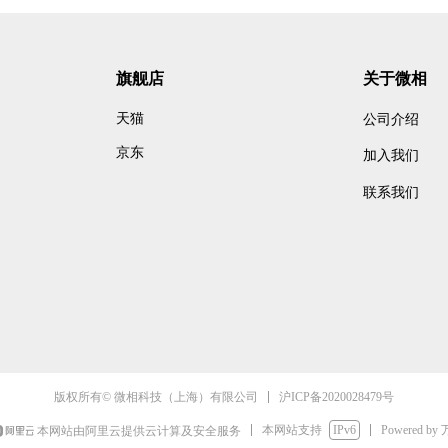
, SDRangel, GtNSS-SDR 等，方便用
户快速部署各种SDR应用的
，如频谱监测和分析、基站和UE仿
真、移动无线电和无人机通信/检
旗舰店
关于微相
PS应用等。E310支持众多开源社区
和软件，比如openwifi, srsRAN,
天猫
公司介绍
nbts等。 支持OEM定制，包括尺寸和配
京东
置的变化，定制可能受到最小
加入我们
订购量的限制。
联系我们
沪ICP备2020028479号
版权所有© 微相科技（上海）有限公司
本网站支持
IPv6
Powered by
本网站由阿里云提供云计算及安全服务