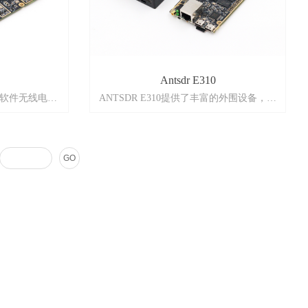
Antsdr E310
软件无线电。
ANTSDR E310提供了丰富的外围设备，如
用于与主机传输IQ数据的千兆以太网,USB
IMO
JTAG，USB-UART和USB OTG接口。可独
取决于频率 )
立运行的软件无线电。射频方案采用
 GHz
Analog Devices RF捷变收发器AD9361，
GO
 VCTCXO
AD9361支持2x2 MIMO，可提供高达56
MS/s
MHz的瞬时带宽，频率范围从70 MHz到6
MS/s
GHz，涵盖大部分应用的频段。基带处理器
使用Xilinx Zynq 7020 SoC提供FPGA加速计
db
算，并通过双核ARM CPU实现独立操作。
 ( 采用ADI
SRP UHD )
ADC：12bit 61.44MS/s
DAC：12bit 61.44MS/s
Transmit power：up to 3dBm (depends on
1
frequency)
3
Accept noise figure：<8dbm