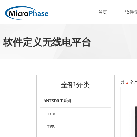
首页
软件
软件定义无线电平台
共
3
个
全部分类
ANTSDR T系列
T310
T355