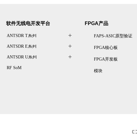
GQRX
设计
软件无线电开发
平台
FPGA产品
测、G
ANTSDR T系列
ꄶ
FAPS-ASIC原型验证
ope
ANTSDR E系列
ꄶ
FPGA核心板
ANTSDR U系列
ꄶ
FPGA开发板
RF SoM
模块