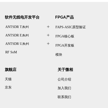
提供高速的USB通信
千兆网口：一路PL千兆网
口，一路PS千兆网口
CAN：两路CAN接口
软件无线电开发
平台
FPGA产品
RS485：两路RS485接口
HDMI输出：一路hdmi输出，
ANTSDR T系列
ꄶ
FAPS-ASIC原型验证
支持1080P@60Hz输出
MIPI：1个摄像头mipi接口，
ANTSDR E系列
ꄶ
FPGA核心板
2 lanes，支持Pcam
PCIex2：支持 Pcle 3.0标准(兼
ANTSDR U系列
ꄶ
FPGA开发板
容 2.0)，单通道通信速率高达
RF SoM
8GBps
模块
M.2：一个M.2接口，可以接
M.2 SSD
温度传感器：1片温度传感器
旗舰店
关于微相
芯片 LM75，检测周围环境温
度
天猫
公司介绍
时钟芯片：产生4路时钟分别
提供给提供给
京东
加入我们
USB,DP,PCIE,M.2
联系我们