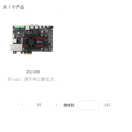
共
1
个产品
ZU100
PS uart：用于串口通信,方便
调试
JTAG：板载下载器，无需额
外的下载器
Mini DP：1 路 Mini Display
1
/
1
<
>
跳转到
GO
Port 输出显示接口，最高支
持 4K@30Hz 或1080P@60Hz
输出
USB3.0：4路 USB3.0 接口，