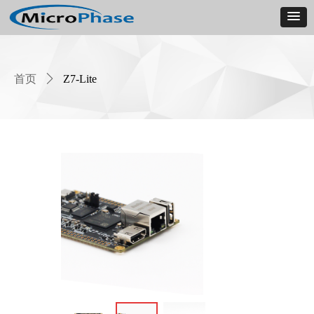
首页
ꄲ
Z7-Lite
Product
Details