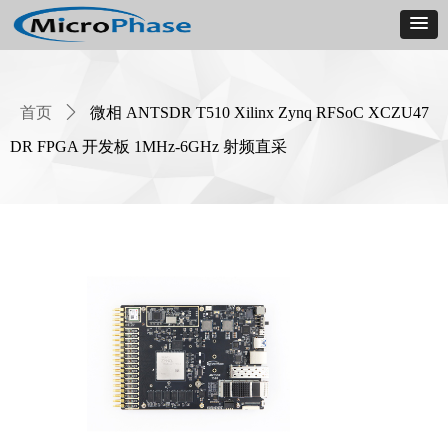
首页
ꄲ
微相 ANTSDR T510 Xilinx Zynq RFSoC XCZU47
DR FPGA 开发板 1MHz-6GHz 射频直采
Product
Details