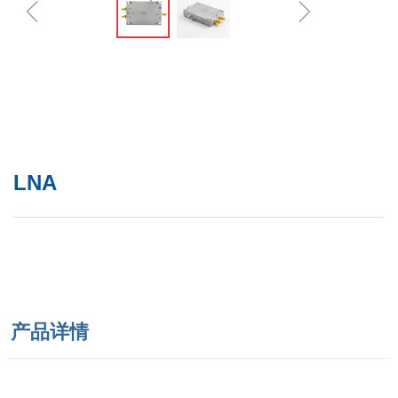
ꁆ
ꁇ
LNA
产品详情