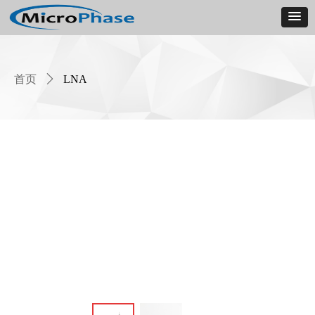
首页
ꄲ
LNA
Product
Details