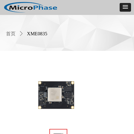
首页
ꄲ
XME0835
Product
Details