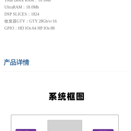
Total Block RAM：16.9Mb
UltraRAM：18.0Mb
DSP SLICES：1824
收发器GTY：GTY 28Gb/s×16
GPIO：HD IOs:64 HP IOs:88
产品详情