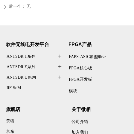
后一个：
无
ꄲ
软件无线电开发
平台
FPGA产品
ANTSDR T系列
ꄶ
FAPS-ASIC原型验证
ANTSDR E系列
ꄶ
FPGA核心板
ANTSDR U系列
ꄶ
FPGA开发板
RF SoM
模块
旗舰店
关于微相
天猫
公司介绍
京东
加入我们